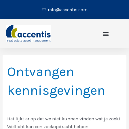
Spring
info@accentis.com
naar
de
inhoud
Zoeken
Ontvangen
naar:
kennisgevingen
Het lijkt er op dat we niet kunnen vinden wat je zoekt.
Wellicht kan een zoekopdracht helpen.