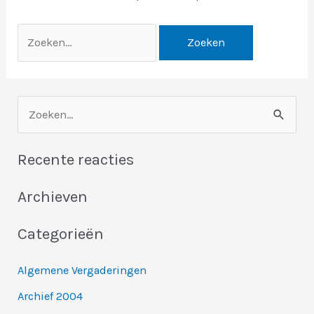
Z
o
Recente reacties
e
k
Archieven
e
n
Categorieën
n
Algemene Vergaderingen
a
Archief 2004
a