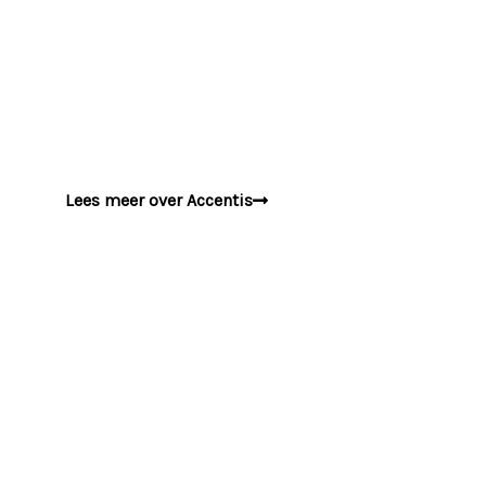
erop gericht is de waarde van de
vastgoedportefeuille te maximaliseren, enerzijds
door het optimaliseren van de huurinkomsten en
anderzijds door een actief portefeuillebeheer.
Lees meer over Accentis