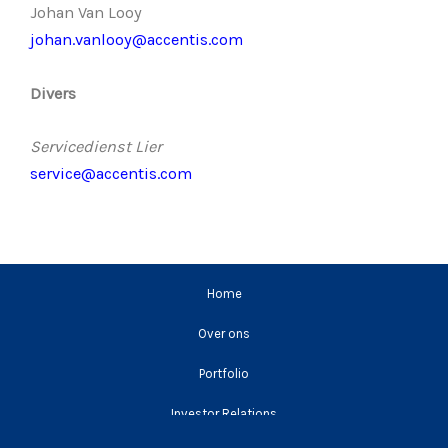
Johan Van Looy
johan.vanlooy@accentis.com
Divers
Servicedienst Lier
service@accentis.com
Home
Over ons
Portfolio
Investor Relations