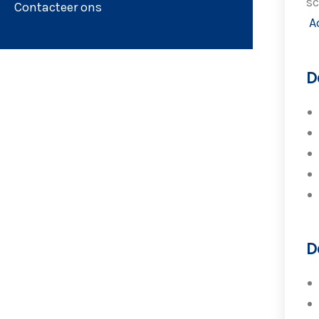
sc
Contacteer ons
A
D
D