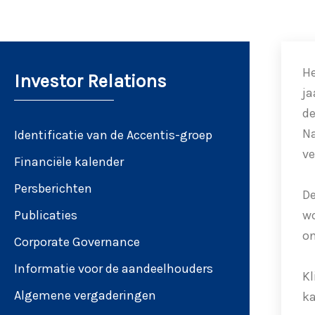
He
Investor Relations
ja
de
Na
Identificatie van de Accentis-groep
v
Financiële kalender
Persberichten
De
wo
Publicaties
on
Corporate Governance
Informatie voor de aandeelhouders
Kl
Algemene vergaderingen
ka